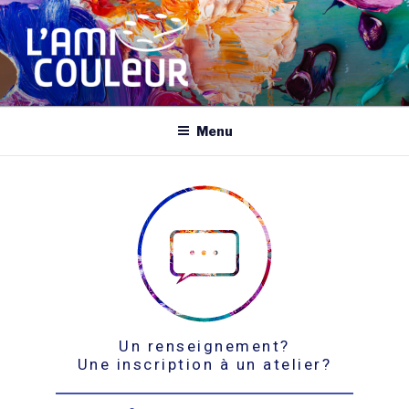
LE FOURNISSEUR ARTISTIQUE
favoris vous souhaite la bienvenue !
Menu
Un renseignement?
Une inscription à un atelier?